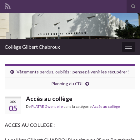
Panneau de gestion des cookies
Tog
sear
Search for:
for
Collège Gilbert Chabroux
Togg
navig
Vêtements perdus, oubliés : pensez à venir les récupérer !
Planning du CDI
Accès au collège
DÉC
05
De
PLATRE Gwenaelle
dans la catégorie
Accès au collège
ACCES AU COLLEGE :
Le collège Gilbert CHABROUX se situe au 35 rue Bourchanin