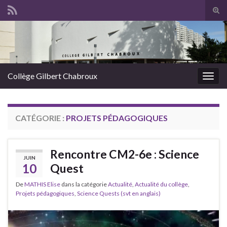
Panneau de gestion des cookies
Tog
sear
Search for:
for
Collège Gilbert Chabroux
Togg
navig
CATÉGORIE :
PROJETS PÉDAGOGIQUES
Rencontre CM2-6e : Science
JUIN
10
Quest
De
MATHIS Elise
dans la catégorie
Actualité
,
Actualité du collège
,
Projets pédagogiques
,
Science Quests (svt en anglais)