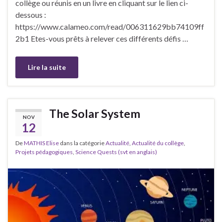
collège ou réunis en un livre en cliquant sur le lien ci-
dessous :
https://www.calameo.com/read/006311629bb74109ff
2b1 Etes-vous prêts à relever ces différents défis …
Lire la suite
The Solar System
NOV
12
De
MATHIS Elise
dans la catégorie
Actualité
,
Actualité du collège
,
Projets pédagogiques
,
Science Quests (svt en anglais)