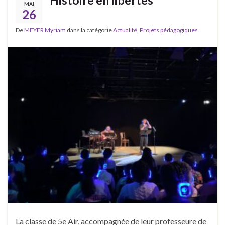
MAI
26
De
MEYER Myriam
dans la catégorie
Actualité
,
Projets pédagogiques
La classe de 5e Air, accompagnée de leur professeure de