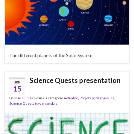
The different planets of the Solar System
Science Quests presentation
SEP
15
De
MATHIS Elise
dans la catégorie
Actualité
,
Projets pédagogiques
,
Science Quests (svt en anglais)