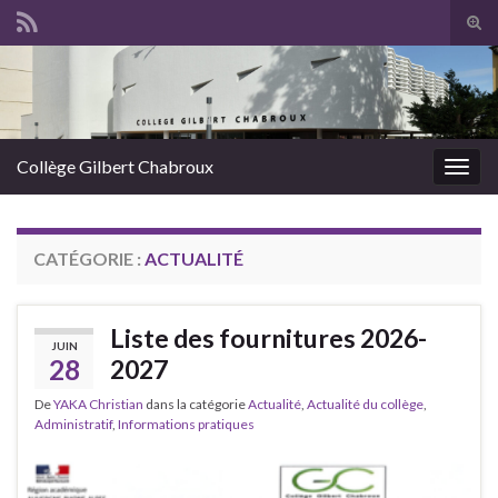
Panneau de gestion des cookies
Tog
sear
Search for:
for
Collège Gilbert Chabroux
Togg
navig
CATÉGORIE :
ACTUALITÉ
Liste des fournitures 2026-
JUIN
28
2027
De
YAKA Christian
dans la catégorie
Actualité
,
Actualité du collège
,
Administratif
,
Informations pratiques