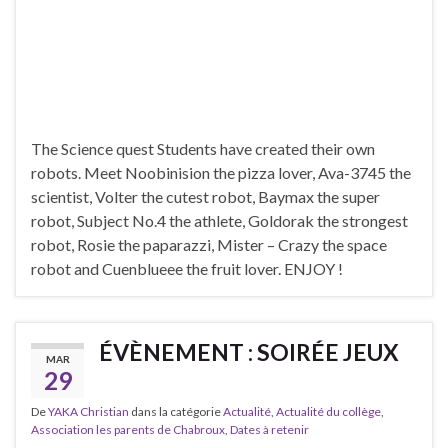
The Science quest Students have created their own
robots. Meet Noobinision the pizza lover, Ava-3745 the
scientist, Volter the cutest robot, Baymax the super
robot, Subject No.4 the athlete, Goldorak the strongest
robot, Rosie the paparazzi, Mister – Crazy the space
robot and Cuenblueee the fruit lover. ENJOY !
ÉVÈNEMENT : SOIRÉE JEUX
MAR
29
De
YAKA Christian
dans la catégorie
Actualité
,
Actualité du collège
,
Association les parents de Chabroux
,
Dates à retenir