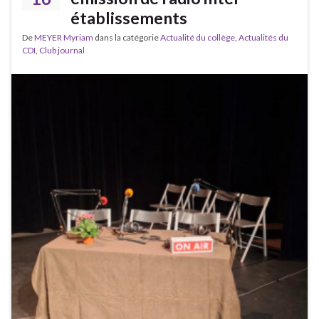
établissements
De
MEYER Myriam
dans la catégorie
Actualité du collège
,
Actualités du
CDI
,
Club journal