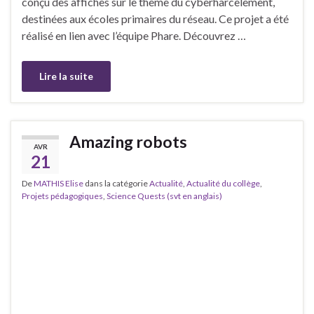
conçu des affiches sur le thème du cyberharcèlement,
destinées aux écoles primaires du réseau. Ce projet a été
réalisé en lien avec l’équipe Phare. Découvrez …
Lire la suite
Amazing robots
AVR
21
De
MATHIS Elise
dans la catégorie
Actualité
,
Actualité du collège
,
Projets pédagogiques
,
Science Quests (svt en anglais)